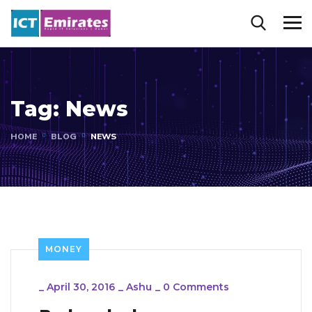
Tag:
News
HOME
BLOG
NEWS
MONEY
_
April 30, 2016
_
Ashu
_
0 Comments