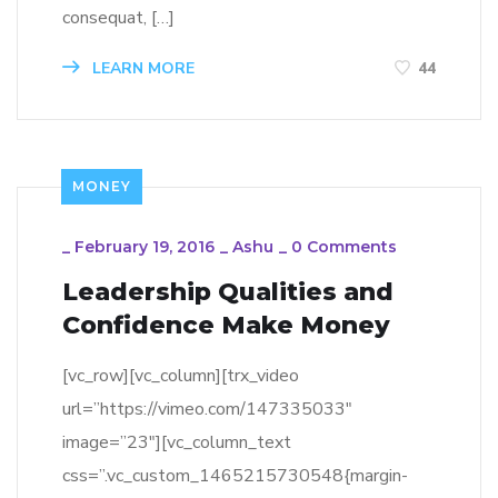
consequat, […]
LEARN MORE
44
MONEY
_
February 19, 2016
_
Ashu
_
0 Comments
Leadership Qualities and
Confidence Make Money
[vc_row][vc_column][trx_video
url=”https://vimeo.com/147335033″
image=”23″][vc_column_text
css=”.vc_custom_1465215730548{margin-